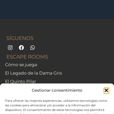
SÍGUENOS
I
F
W
n
a
h
s
c
a
ESCAPE ROOMS
t
e
t
Cómo se juega
a
b
s
g
o
a
El Legado de la Dama Gris
r
o
p
a
k
p
El Quinto Pilar
m
CREA TU ESCAPE ROOM
Gestionar consentimiento
Guía para montar tu escape room casero
Para ofrecer las mejores experiencias, utilizamos tecnologías como
las cookies para almacenar y/o acceder a la información del
Ideas de pruebas de escape room casero
dispositivo. El consentimiento de estas tecnologías nos permitirá