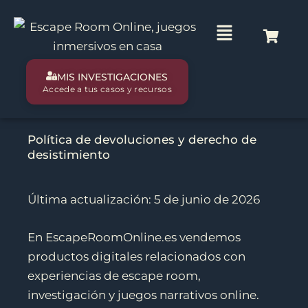
Ir
al
Main
contenido
Menu
MIS INVESTIGACIONES
Accede a tus casos y recursos
Política de devoluciones y derecho de
desistimiento
Última actualización: 5 de junio de 2026
En EscapeRoomOnline.es vendemos
productos digitales relacionados con
experiencias de escape room,
investigación y juegos narrativos online.