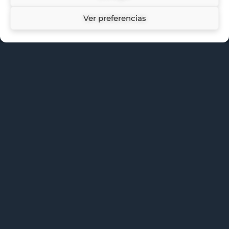
Ver preferencias
¿Qué es El Quinto Pilar?
El Quinto Pilar es un caso de investigación
de Escape Room Online creado para jugar
en casa con amigos, pareja o familia.
Combina pistas imprimibles, documentos
físicos y un expediente digital interactivo
para que vuestro grupo pueda investigar,
conectar pruebas y avanzar por la historia
como si estuvierais dentro de un caso real.
No necesitáis montar una sala de escape ni
preparar enigmas desde cero. Solo tener el
material listo, abrir el expediente y
empezar a seguir las pistas.