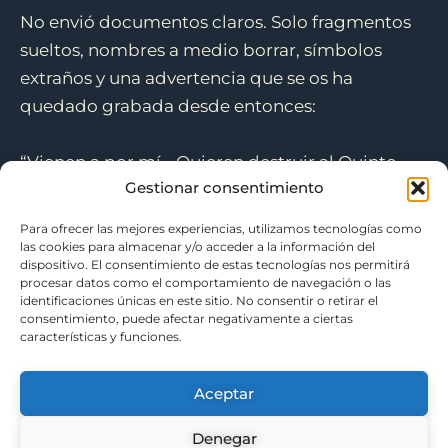
No envió documentos claros. Solo fragmentos
sueltos, nombres a medio borrar, símbolos
extraños y una advertencia que se os ha
quedado grabada desde entonces:
“Vienen a por mí… Quieren destruir al Quinto
Gestionar consentimiento
Pilar.”
Para ofrecer las mejores experiencias, utilizamos tecnologías como
Ahora os ha citado esta noche en su cabaña,
las cookies para almacenar y/o acceder a la información del
dispositivo. El consentimiento de estas tecnologías nos permitirá
oculta en plena espesura del bosque. Allí
procesar datos como el comportamiento de navegación o las
promete entregaros las pruebas definitivas.
identificaciones únicas en este sitio. No consentir o retirar el
consentimiento, puede afectar negativamente a ciertas
características y funciones.
A cambio, solo os ha pedido una cosa: ayuda
para salir de la zona con vida.
Aceptar
Denegar