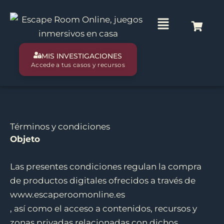
Ir
al
Main
contenido
Menu
MIS INVESTIGACIONES
Accede a tus casos y recursos
Términos y condiciones
Objeto
Las presentes condiciones regulan la compra
de productos digitales ofrecidos a través de
www.escaperoomonline.es
, así como el acceso a contenidos, recursos y
zonas privadas relacionadas con dichos