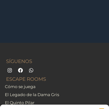
SÍGUENOS
I
F
W
n
a
h
s
c
a
ESCAPE ROOMS
t
e
t
Cómo se juega
a
b
s
g
o
a
El Legado de la Dama Gris
r
o
p
a
k
p
El Quinto Pilar
m