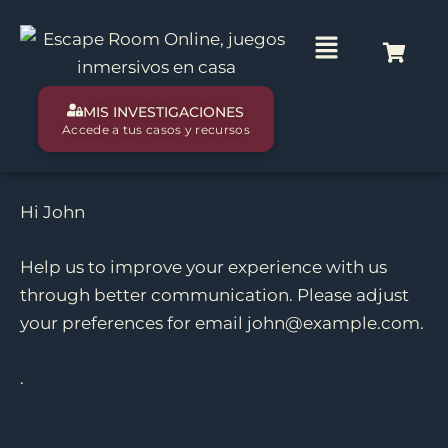
Ir
al
Main
contenido
Menu
MIS INVESTIGACIONES
Accede a tus casos y recursos
Hi
John
Help us to improve your experience with us
through better communication. Please adjust
your preferences for email
john@example.com
.
.