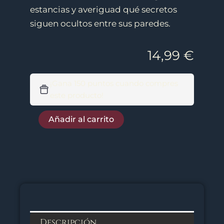
estancias y averiguad qué secretos
siguen ocultos entre sus paredes.
14,99
€
El
Legado
¡Gana 150 puntos cuando compres
de
este producto!
la
Dama
Añadir al carrito
Gris
cantidad
Descripción