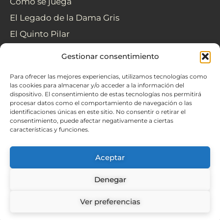
Cómo se juega
g
o
a
r
o
p
El Legado de la Dama Gris
a
k
p
El Quinto Pilar
m
CREA TU ESCAPE ROOM
Gestionar consentimiento
Guía para montar tu escape room casero
Para ofrecer las mejores experiencias, utilizamos tecnologías como
las cookies para almacenar y/o acceder a la información del
Ideas de pruebas de escape room casero
dispositivo. El consentimiento de estas tecnologías nos permitirá
procesar datos como el comportamiento de navegación o las
identificaciones únicas en este sitio. No consentir o retirar el
consentimiento, puede afectar negativamente a ciertas
características y funciones.
Términos y condiciones
–
Política de privacidad
–
Aviso Legal
–
Política de cookies
–
Política de
Aceptar
devoluciones y derecho de desistimiento
Denegar
Copyright © 2026 Escape Room Online | Juegos
Ver preferencias
de escape inmersivos en casa