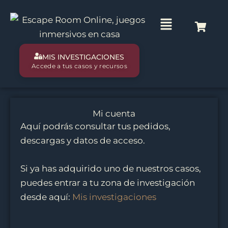
Ir
al
Main
contenido
Menu
MIS INVESTIGACIONES
Accede a tus casos y recursos
Mi cuenta
Aquí podrás consultar tus pedidos,
descargas y datos de acceso.
Si ya has adquirido uno de nuestros casos,
puedes entrar a tu zona de investigación
desde aquí:
Mis investigaciones