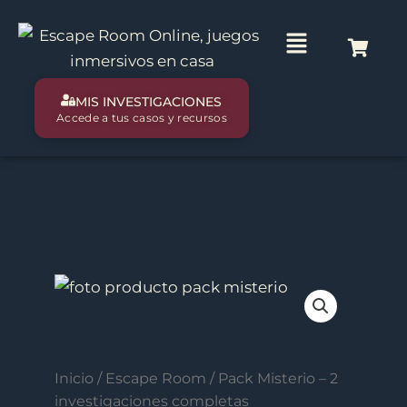
Ir
al
Main
contenido
Menu
MIS INVESTIGACIONES
Accede a tus casos y recursos
Inicio
/
Escape Room
/ Pack Misterio – 2
investigaciones completas